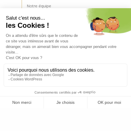
Notre équipe
Notre charte
Devenez prescripteur
Mentions légales
Politique de cookies
Politique de confidentialité
NOUS CONTACTER
02 23 42 09 28
contact@budgetlyss.com
SIÈGE SOCIAL
121 rue du Temple de Blosnes
35136 SAINT JACQUES DE LA LANDE
NOS PARTENAIRES