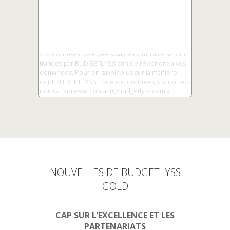
« Les informations marquées d'un (*) sont
obligatoires.
Vos données collectées via ce formulaire seront
traitées par BUDGETLYSS afin de répondre à vos
demandes. Pour en savoir plus sur la manière
dont BUDGETLYSS traite vos données, contactez-
nous à l’adresse contact@budgetlyss.com ».
NOUVELLES DE BUDGETLYSS
GOLD
CAP SUR L’EXCELLENCE ET LES
PARTENARIATS