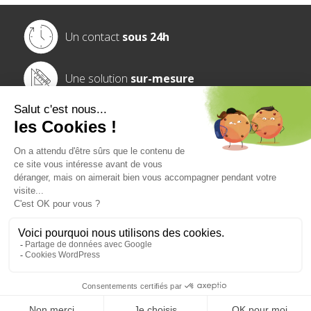
Un contact
sous 24h
Une solution
sur-mesure
Un interlocuteur
dédié
Une étude
gratuite
NOS EXPERTISES ET SOLUTIONS