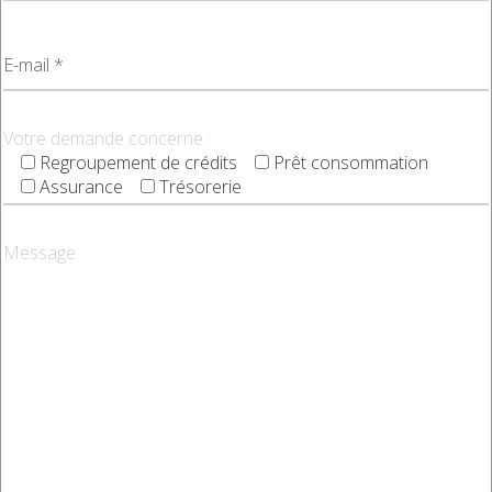
Votre demande concerne :
Regroupement de crédits
Prêt consommation
Assurance
Trésorerie
Message
« Les informations marquées d'un (*) sont obligatoires afin de contacter
BUDGETLYSS.