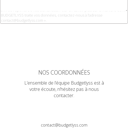
Vos données collectées via ce formulaire seront traitées par BUDGETLYSS
afin de répondre à vos demandes. Pour en savoir plus sur la manière dont
BUDGETLYSS traite vos données, contactez-nous à l’adresse
contact@budgetlyss.com ».
NOS COORDONNÉES
L’ensemble de l’équipe Budgetlyss est à
votre écoute, n’hésitez pas à nous
contacter.
contact@budgetlyss.com