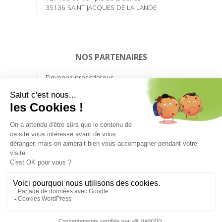
35136 SAINT JACQUES DE LA LANDE
NOS PARTENAIRES
Devenez prescripteur
Accès prescripteurs
UN CRÉDIT VOUS ENGAGE ET DOIT ÊTRE
REMBOURSÉ.
VÉRIFIEZ VOS CAPACITÉS DE REMBOURSEMENT
AVANT DE VOUS ENGAGER.
Aucun versement de quelque nature que ce soit, ne peut
être exigé d’un particulier, avant l’obtention d’un ou
plusieurs prêts d’argent.
© Budgetlyss 2026