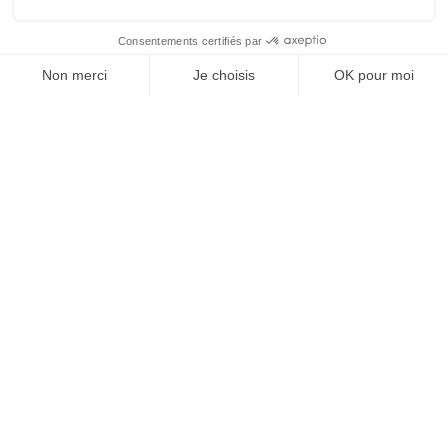
valerie.lagarrigue@budgetlyss.com
06 85 78 76 35
SANDRINE THIEBAUT
Analyste Regroupement de Crédits
sandrine.thiebaut@budgetlyss.com
02 23 42 09 28