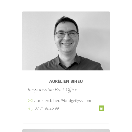
AURÉLIEN BIHEU
Responsable Back Office
aurelien.biheu@budgetlyss.com
07 71 92 25 99