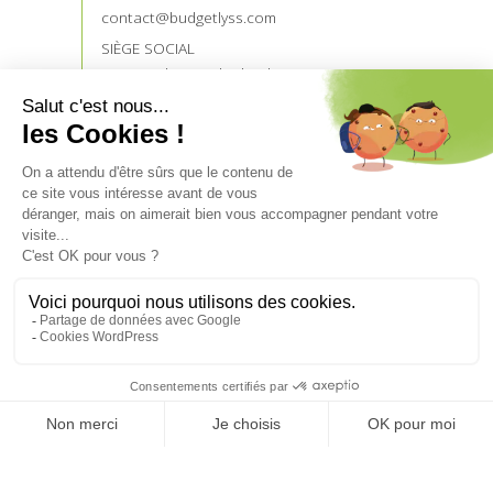
contact@budgetlyss.com
SIÈGE SOCIAL
121 rue du Temple de Blosnes
35136 SAINT JACQUES DE LA LANDE
NOS PARTENAIRES
Devenez prescripteur
Accès prescripteurs
UN CRÉDIT VOUS ENGAGE ET DOIT ÊTRE
REMBOURSÉ.
VÉRIFIEZ VOS CAPACITÉS DE REMBOURSEMENT
AVANT DE VOUS ENGAGER.
Aucun versement de quelque nature que ce soit, ne peut
être exigé d’un particulier, avant l’obtention d’un ou
plusieurs prêts d’argent.