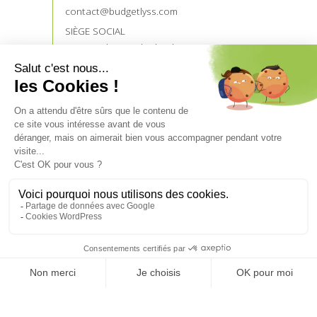
contact@budgetlyss.com
SIÈGE SOCIAL
121 rue du Temple de Blosnes
35136 SAINT JACQUES DE LA LANDE
NOS PARTENAIRES
Devenez prescripteur
Accès prescripteurs
UN CRÉDIT VOUS ENGAGE ET DOIT ÊTRE
REMBOURSÉ.
VÉRIFIEZ VOS CAPACITÉS DE REMBOURSEMENT
AVANT DE VOUS ENGAGER.
Aucun versement de quelque nature que ce soit, ne peut
être exigé d’un particulier, avant l’obtention d’un ou
plusieurs prêts d’argent.