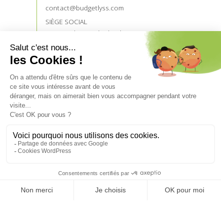
contact@budgetlyss.com
SIÈGE SOCIAL
121 rue du Temple de Blosnes
35136 SAINT JACQUES DE LA LANDE
NOS PARTENAIRES
Devenez prescripteur
Accès prescripteurs
UN CRÉDIT VOUS ENGAGE ET DOIT ÊTRE
REMBOURSÉ.
VÉRIFIEZ VOS CAPACITÉS DE REMBOURSEMENT
AVANT DE VOUS ENGAGER.
Aucun versement de quelque nature que ce soit, ne peut
être exigé d’un particulier, avant l’obtention d’un ou
plusieurs prêts d’argent.