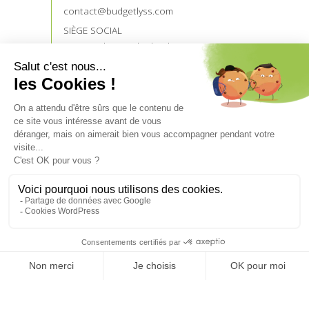
contact@budgetlyss.com
SIÈGE SOCIAL
121 rue du Temple de Blosnes
35136 SAINT JACQUES DE LA LANDE
NOS PARTENAIRES
Devenez prescripteur
Accès prescripteurs
UN CRÉDIT VOUS ENGAGE ET DOIT ÊTRE
REMBOURSÉ.
VÉRIFIEZ VOS CAPACITÉS DE REMBOURSEMENT
AVANT DE VOUS ENGAGER.
Aucun versement de quelque nature que ce soit, ne peut
être exigé d’un particulier, avant l’obtention d’un ou
plusieurs prêts d’argent.