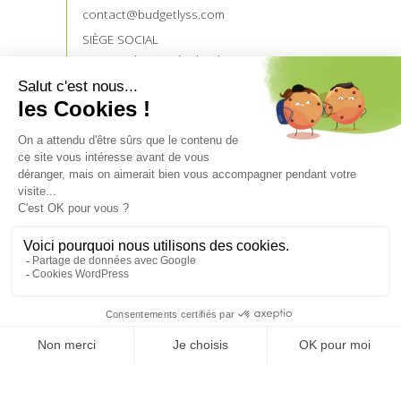
contact@budgetlyss.com
SIÈGE SOCIAL
121 rue du Temple de Blosnes
35136 SAINT JACQUES DE LA LANDE
NOS PARTENAIRES
Devenez prescripteur
Accès prescripteurs
UN CRÉDIT VOUS ENGAGE ET DOIT ÊTRE
REMBOURSÉ.
VÉRIFIEZ VOS CAPACITÉS DE REMBOURSEMENT
AVANT DE VOUS ENGAGER.
Aucun versement de quelque nature que ce soit, ne peut
être exigé d’un particulier, avant l’obtention d’un ou
plusieurs prêts d’argent.