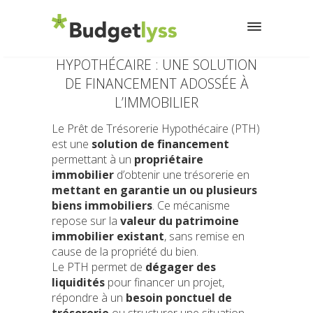
LE PRÊT DE TRÉSORERIE
HYPOTHÉCAIRE : UNE SOLUTION
DE FINANCEMENT ADOSSÉE À
L’IMMOBILIER
Le Prêt de Trésorerie Hypothécaire (PTH)
est une
solution de financement
permettant à un
propriétaire
immobilier
d’obtenir une trésorerie en
mettant en garantie un ou plusieurs
biens immobiliers
. Ce mécanisme
repose sur la
valeur du patrimoine
immobilier existant
, sans remise en
cause de la propriété du bien.
Le PTH permet de
dégager des
liquidités
pour financer un projet,
répondre à un
besoin ponctuel de
trésorerie
ou structurer une situation