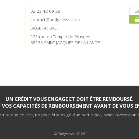
02 23 42 09 28
De
contact@budgetlyss.com
SIÈGE SOCIAL
121 rue du Temple de Blosnes
35136 SAINT JACQUES DE LA LANDE
UN CRÉDIT VOUS ENGAGE ET DOIT ÊTRE REMBOURSÉ.
EZ VOS CAPACITÉS DE REMBOURSEMENT AVANT DE VOUS E
re que ce soit, ne peut être exigé d’un particulier, avant l’obtention d
© Budgetlyss 2026