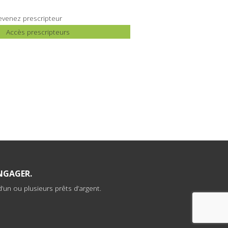
venez prescripteur
Accès prescripteurs
NGAGER.
’un ou plusieurs prêts d’argent.