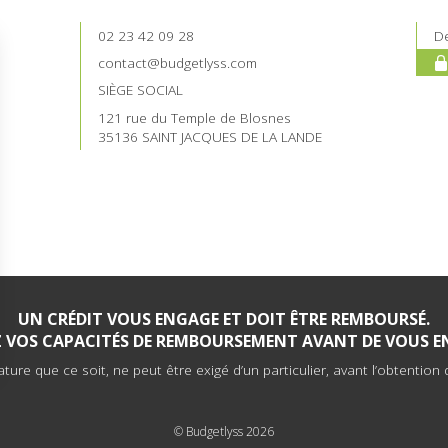
02 23 42 09 28
De
contact@budgetlyss.com
SIÈGE SOCIAL
121 rue du Temple de Blosnes
35136 SAINT JACQUES DE LA LANDE
UN CRÉDIT VOUS ENGAGE ET DOIT ÊTRE REMBOURSÉ.
EZ VOS CAPACITÉS DE REMBOURSEMENT AVANT DE VOUS E
re que ce soit, ne peut être exigé d’un particulier, avant l’obtention d
© Budgetlyss 2026