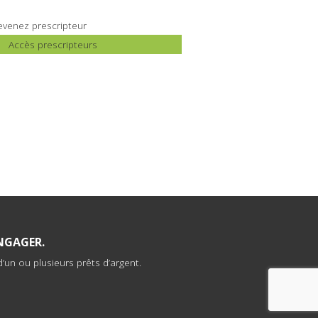
venez prescripteur
Accès prescripteurs
NGAGER.
’un ou plusieurs prêts d’argent.