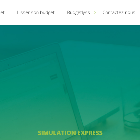
jet
Lisser son budget
Budgetlyss
Contactez-nous
Qui sommes-nous ?
Nos marques
Notre équipe
SIMULATION EXPRESS