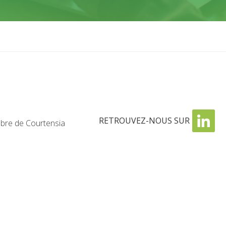
RETROUVEZ-NOUS SUR
re de Courtensia
NOUS CONTACTER
NO
02 23 42 09 28
De
contact@budgetlyss.com
SIÈGE SOCIAL