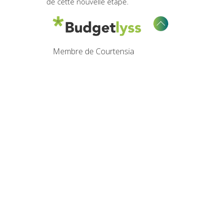
de cette nouvelle étape.
Membre de Courtensia
RETROUVEZ-NOUS SUR
L'ENTREPRISE
Qui sommes-nous ?
Notre équipe
Notre charte
Devenez prescripteur
Mentions légales
Politique de cookies
Politique de confidentialité