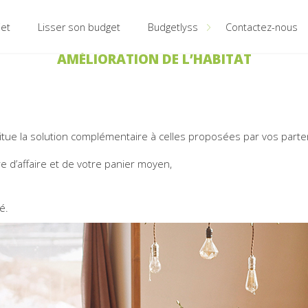
jet
Lisser son budget
Budgetlyss
Contactez-nous
AMÉLIORATION DE L’HABITAT
Qui sommes-nous ?
Nos marques
Notre équipe
tue la solution complémentaire à celles proposées par vos parten
 d’affaire et de votre panier moyen,
é.